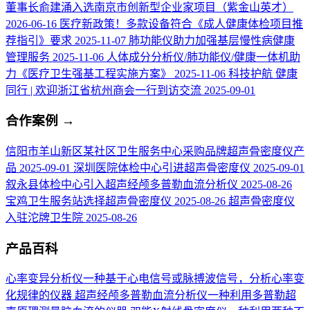
董事长俞建涌入选南京市创新型企业家项目（紫金山英才）
2026-06-16
医疗新政策！多款设备符合《成人健康体检项目推
荐指引》要求
2025-11-07
肺功能仪助力加强基层慢性病健康
管理服务
2025-11-06
人体成分分析仪/肺功能仪/健康一体机助
力《医疗卫生强基工程实施方案》
2025-11-06
科技护航 健康
同行 | 欢迎浙江省杭州商会一行到访交流
2025-09-01
合作案例
→
信阳市羊山新区某社区卫生服务中心采购品牌超声骨密度仪产
品
2025-09-01
深圳医院体检中心引进超声骨密度仪
2025-09-01
叙永县体检中心引入超声经颅多普勒血流分析仪
2025-08-26
宝鸡卫生服务站选择超声骨密度仪
2025-08-26
超声骨密度仪
入驻沱牌卫生院
2025-08-26
产品百科
心率变异分析仪
一种基于心电信号或脉搏波信号，分析心率变
化规律的仪器
超声经颅多普勒血流分析仪
一种利用多普勒超