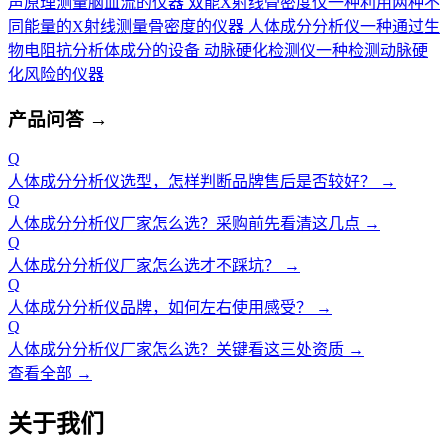
声原理测量脑血流的仪器
双能X射线骨密度仪
一种利用两种不
同能量的X射线测量骨密度的仪器
人体成分分析仪
一种通过生
物电阻抗分析体成分的设备
动脉硬化检测仪
一种检测动脉硬
化风险的仪器
产品问答
→
Q
人体成分分析仪选型，怎样判断品牌售后是否较好？
→
Q
人体成分分析仪厂家怎么选？采购前先看清这几点
→
Q
人体成分分析仪厂家怎么选才不踩坑？
→
Q
人体成分分析仪品牌，如何左右使用感受？
→
Q
人体成分分析仪厂家怎么选？关键看这三处资质
→
查看全部 →
关于我们