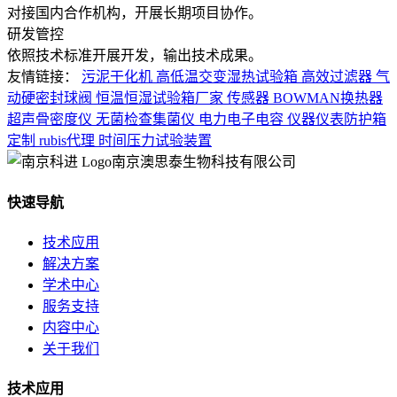
对接国内合作机构，开展长期项目协作。
研发管控
依照技术标准开展开发，输出技术成果。
友情链接：
污泥干化机
高低温交变湿热试验箱
高效过滤器
气
动硬密封球阀
恒温恒湿试验箱厂家
传感器
BOWMAN换热器
超声骨密度仪
无菌检查集菌仪
电力电子电容
仪器仪表防护箱
定制
rubis代理
时间压力试验装置
南京澳思泰生物科技有限公司
快速导航
技术应用
解决方案
学术中心
服务支持
内容中心
关于我们
技术应用