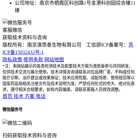
公司地址：南京市栖霞区科创路1号金港科创园综合楼11
楼
客服微信
获取技术资料与咨询
版权所有：南京澳思泰生物有限公司 工信部ICP备案号：
苏
ICP备15032432号-1
隐私政策
使用条款
网站地图
*注：本网站展示的各类检测技术及配套技术方案为澳思泰参与共同研发，
仅供技术交流与展示使用，技术详情咨询请联系对应品牌厂家，不构成任何
医疗诊断、治疗建议或效果保证；技术应用性能、适配场景、使用规范等以
国家药监局相关注册文件及技术说明为准；严禁任何形式的夸大、绝对化表
述，遵守相关合规要求，如有内容偏差，请联系客服人员修改调整。
首页
技术
方案
电话
微信服务号
扫码获取技术资料与咨询