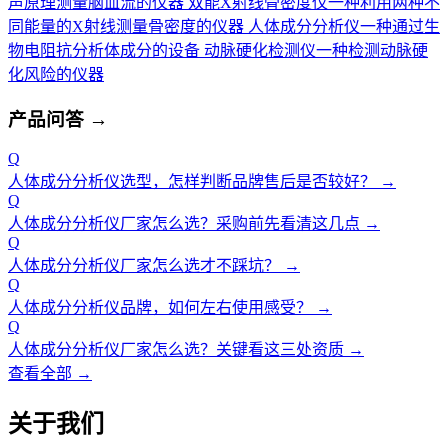
声原理测量脑血流的仪器
双能X射线骨密度仪
一种利用两种不
同能量的X射线测量骨密度的仪器
人体成分分析仪
一种通过生
物电阻抗分析体成分的设备
动脉硬化检测仪
一种检测动脉硬
化风险的仪器
产品问答
→
Q
人体成分分析仪选型，怎样判断品牌售后是否较好？
→
Q
人体成分分析仪厂家怎么选？采购前先看清这几点
→
Q
人体成分分析仪厂家怎么选才不踩坑？
→
Q
人体成分分析仪品牌，如何左右使用感受？
→
Q
人体成分分析仪厂家怎么选？关键看这三处资质
→
查看全部 →
关于我们