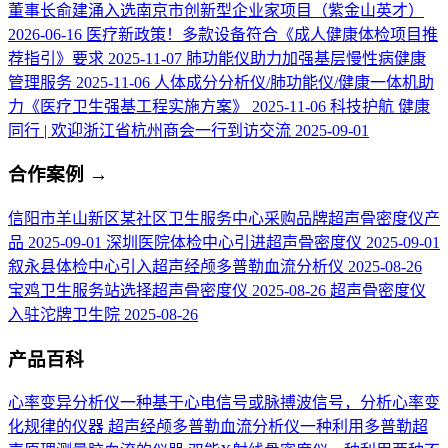
董事长俞建涌入选南京市创新型企业家项目（紫金山英才）
2026-06-16
医疗新政策！多款设备符合《成人健康体检项目推
荐指引》要求
2025-11-07
肺功能仪助力加强基层慢性病健康
管理服务
2025-11-06
人体成分分析仪/肺功能仪/健康一体机助
力《医疗卫生强基工程实施方案》
2025-11-06
科技护航 健康
同行 | 欢迎浙江省杭州商会一行到访交流
2025-09-01
合作案例
→
信阳市羊山新区某社区卫生服务中心采购品牌超声骨密度仪产
品
2025-09-01
深圳医院体检中心引进超声骨密度仪
2025-09-01
叙永县体检中心引入超声经颅多普勒血流分析仪
2025-08-26
宝鸡卫生服务站选择超声骨密度仪
2025-08-26
超声骨密度仪
入驻沱牌卫生院
2025-08-26
产品百科
心率变异分析仪
一种基于心电信号或脉搏波信号，分析心率变
化规律的仪器
超声经颅多普勒血流分析仪
一种利用多普勒超