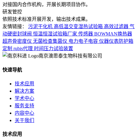
对接国内合作机构，开展长期项目协作。
研发管控
依照技术标准开展开发，输出技术成果。
友情链接：
污泥干化机
高低温交变湿热试验箱
高效过滤器
气
动硬密封球阀
恒温恒湿试验箱厂家
传感器
BOWMAN换热器
超声骨密度仪
无菌检查集菌仪
电力电子电容
仪器仪表防护箱
定制
rubis代理
时间压力试验装置
南京澳思泰生物科技有限公司
快速导航
技术应用
解决方案
学术中心
服务支持
内容中心
关于我们
技术应用