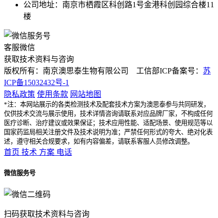
公司地址：南京市栖霞区科创路1号金港科创园综合楼11
楼
客服微信
获取技术资料与咨询
版权所有：南京澳思泰生物有限公司 工信部ICP备案号：
苏
ICP备15032432号-1
隐私政策
使用条款
网站地图
*注：本网站展示的各类检测技术及配套技术方案为澳思泰参与共同研发，
仅供技术交流与展示使用，技术详情咨询请联系对应品牌厂家，不构成任何
医疗诊断、治疗建议或效果保证；技术应用性能、适配场景、使用规范等以
国家药监局相关注册文件及技术说明为准；严禁任何形式的夸大、绝对化表
述，遵守相关合规要求，如有内容偏差，请联系客服人员修改调整。
首页
技术
方案
电话
微信服务号
扫码获取技术资料与咨询