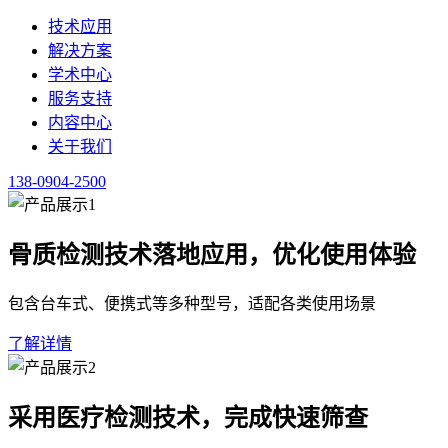
服务支持
内容中心
关于我们
138-0904-2500
健康新闻
整理健康行业政策、医学资讯与科普内容，供行业人员查阅。
点击咨询便携式肺功能仪 138-0904-2500
首页
/
内容中心
/
健康新闻
·
正文
便携式肺功能仪的行业趋势与价格影响因素
2026-07-06
·
健康新闻
·
预计阅读 3 分钟
便携式
肺功能仪
市场正经历结构性变化。近年来，呼吸慢病筛查
端分析成为可能，降低了重复购置成本。行业共识指出：设备不
纯比较硬件参数已不足以支撑科学选型，设备在合规认证、软件