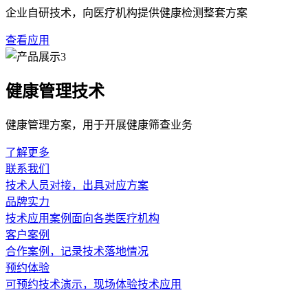
技术迭代对设备定价逻辑产生了实质性影响。主流便携式肺功能
的成熟，核心元件的制造成本得到有效控制，整机价格呈现稳中
干扰能力的增强设计上。医疗机构在评估设备时，应关注其内嵌
行业规范体系对设备价格形成机制具有约束作用。便携式肺功能
成本往往会体现在设备定价中。此外，定期校准服务也是隐性支
合规细节，有助于采购方避免只看购置价而忽略后续费用。
选型决策应当超越价格层面的简单比较。从行业趋势来看，便携
应用场景：是用于大规模筛查的初筛工具，还是用于慢病管理的
也是不可忽视的因素。一个*的选型方案，应当是在符合注册要
便携式肺功能仪
行业趋势
选型因素
上一篇：从初次接触到长期使用，便携式肺功
下一篇：便携式
相关新闻