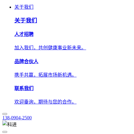
人才招聘
加入我们，共创健康事业新未来。
品牌合伙人
携手共赢，拓展市场新机遇。
联系我们
欢迎垂询，期待与您的合作。
138-0904-2500
技术应用
解决方案
学术中心