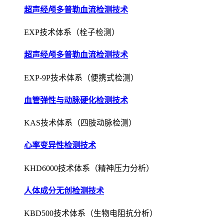
超声经颅多普勒血流检测技术
EXP-9P技术体系（便携式检测）
血管弹性与动脉硬化检测技术
KAS技术体系（四肢动脉检测）
心率变异性检测技术
KHD6000技术体系（精神压力分析）
人体成分无创检测技术
KBD500技术体系（生物电阻抗分析）
肺功能无创检测与评估技术
KPF1000技术体系（压差式检测）