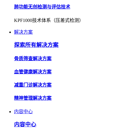
解决方案
探索所有解决方案
骨质筛查解决方案
血管健康解决方案
减重门诊解决方案
精神管理解决方案
内容中心
内容中心
企业资讯
了解公司动态，获取行业最新资讯。