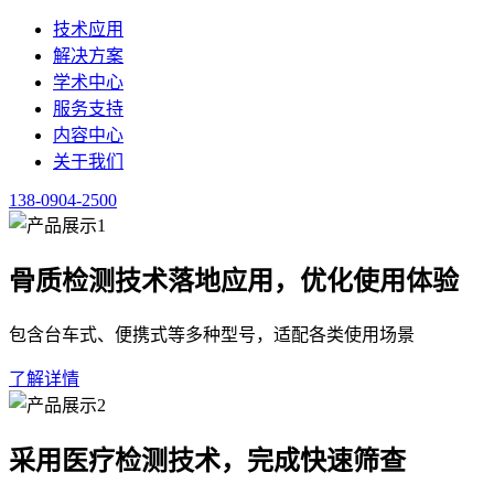
服务支持
内容中心
关于我们
138-0904-2500
健康新闻
整理健康行业政策、医学资讯与科普内容，供行业人员查阅。
点击咨询精神压力分析仪 138-0904-2500
首页
/
内容中心
/
健康新闻
·
正文
精神压力分析仪行业趋势：从单一筛查到多维健康评
2026-07-07
·
健康新闻
·
预计阅读 3 分钟
近年来，心理健康评估领域的需求结构正在发生较好变化。*卫
业应用不再局限于少数专科医院，而是逐步向健康管理中心、
看，基于心率变异性等生理参数进行压力评估的设备，因其非侵