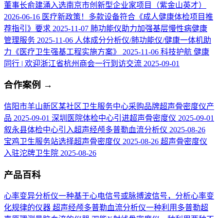
董事长俞建涌入选南京市创新型企业家项目（紫金山英才）
2026-06-16
医疗新政策！多款设备符合《成人健康体检项目推
荐指引》要求
2025-11-07
肺功能仪助力加强基层慢性病健康
管理服务
2025-11-06
人体成分分析仪/肺功能仪/健康一体机助
力《医疗卫生强基工程实施方案》
2025-11-06
科技护航 健康
同行 | 欢迎浙江省杭州商会一行到访交流
2025-09-01
合作案例
→
信阳市羊山新区某社区卫生服务中心采购品牌超声骨密度仪产
品
2025-09-01
深圳医院体检中心引进超声骨密度仪
2025-09-01
叙永县体检中心引入超声经颅多普勒血流分析仪
2025-08-26
宝鸡卫生服务站选择超声骨密度仪
2025-08-26
超声骨密度仪
入驻沱牌卫生院
2025-08-26
产品百科
心率变异分析仪
一种基于心电信号或脉搏波信号，分析心率变
化规律的仪器
超声经颅多普勒血流分析仪
一种利用多普勒超