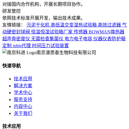
对接国内合作机构，开展长期项目协作。
研发管控
依照技术标准开展开发，输出技术成果。
友情链接：
污泥干化机
高低温交变湿热试验箱
高效过滤器
气
动硬密封球阀
恒温恒湿试验箱厂家
传感器
BOWMAN换热器
超声骨密度仪
无菌检查集菌仪
电力电子电容
仪器仪表防护箱
定制
rubis代理
时间压力试验装置
南京澳思泰生物科技有限公司
快速导航
技术应用
解决方案
学术中心
服务支持
内容中心
关于我们
技术应用