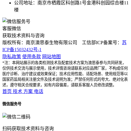
公司地址：南京市栖霞区科创路1号金港科创园综合楼11
楼
客服微信
获取技术资料与咨询
版权所有：南京澳思泰生物有限公司 工信部ICP备案号：
苏
ICP备15032432号-1
隐私政策
使用条款
网站地图
*注：本网站展示的各类检测技术及配套技术方案为澳思泰参与共同研发，
仅供技术交流与展示使用，技术详情咨询请联系对应品牌厂家，不构成任何
医疗诊断、治疗建议或效果保证；技术应用性能、适配场景、使用规范等以
国家药监局相关注册文件及技术说明为准；严禁任何形式的夸大、绝对化表
述，遵守相关合规要求，如有内容偏差，请联系客服人员修改调整。
首页
技术
方案
电话
微信服务号
扫码获取技术资料与咨询