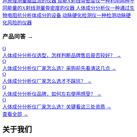
声原理测量脑血流的仪器
双能X射线骨密度仪
一种利用两种不
同能量的X射线测量骨密度的仪器
人体成分分析仪
一种通过生
物电阻抗分析体成分的设备
动脉硬化检测仪
一种检测动脉硬
化风险的仪器
产品问答
→
Q
人体成分分析仪选型，怎样判断品牌售后是否较好？
→
Q
人体成分分析仪厂家怎么选？采购前先看清这几点
→
Q
人体成分分析仪厂家怎么选才不踩坑？
→
Q
人体成分分析仪品牌，如何左右使用感受？
→
Q
人体成分分析仪厂家怎么选？关键看这三处资质
→
查看全部 →
关于我们