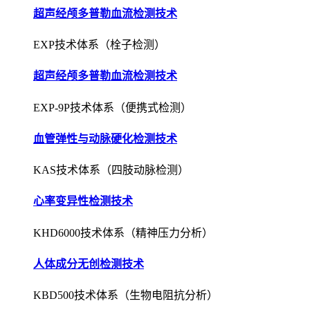
超声经颅多普勒血流检测技术
EXP-9P技术体系（便携式检测）
血管弹性与动脉硬化检测技术
KAS技术体系（四肢动脉检测）
心率变异性检测技术
KHD6000技术体系（精神压力分析）
人体成分无创检测技术
KBD500技术体系（生物电阻抗分析）
肺功能无创检测与评估技术
KPF1000技术体系（压差式检测）