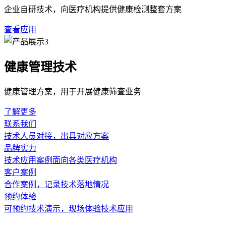
其次，操作是否便捷直接影响设备的使用效率。应考虑设备的操
数据库，能够对不同年龄、性别的人群进行对比分析。操作流
素。
设备采购后，资质审核与售后服务同样值得关注。医疗器械的注
安排以及保修周期。有些厂家还提供远程技术支持与定期校准服
备故障影响正常工作安排。
*后，骨密度分析仪的*能与数据稳定性应纳入考量。设备应具
是判断设备质量的重要依据。在实际使用中，可参考设备在行业
需求的决策。
骨密度分析仪
采购
设备选型
上一篇：跟骨骨密度仪：解读骨骼健康的无声
下一篇：骨密度
相关新闻