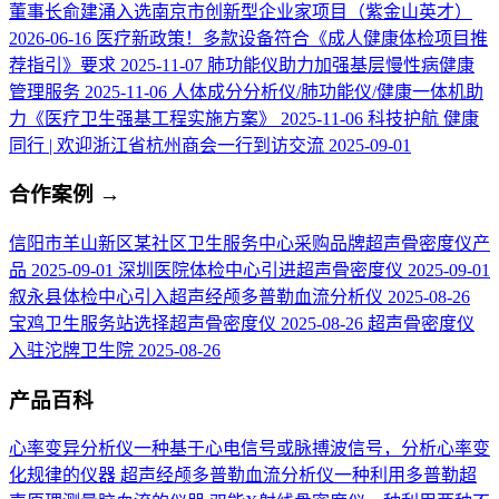
董事长俞建涌入选南京市创新型企业家项目（紫金山英才）
2026-06-16
医疗新政策！多款设备符合《成人健康体检项目推
荐指引》要求
2025-11-07
肺功能仪助力加强基层慢性病健康
管理服务
2025-11-06
人体成分分析仪/肺功能仪/健康一体机助
力《医疗卫生强基工程实施方案》
2025-11-06
科技护航 健康
同行 | 欢迎浙江省杭州商会一行到访交流
2025-09-01
合作案例
→
信阳市羊山新区某社区卫生服务中心采购品牌超声骨密度仪产
品
2025-09-01
深圳医院体检中心引进超声骨密度仪
2025-09-01
叙永县体检中心引入超声经颅多普勒血流分析仪
2025-08-26
宝鸡卫生服务站选择超声骨密度仪
2025-08-26
超声骨密度仪
入驻沱牌卫生院
2025-08-26
产品百科
心率变异分析仪
一种基于心电信号或脉搏波信号，分析心率变
化规律的仪器
超声经颅多普勒血流分析仪
一种利用多普勒超