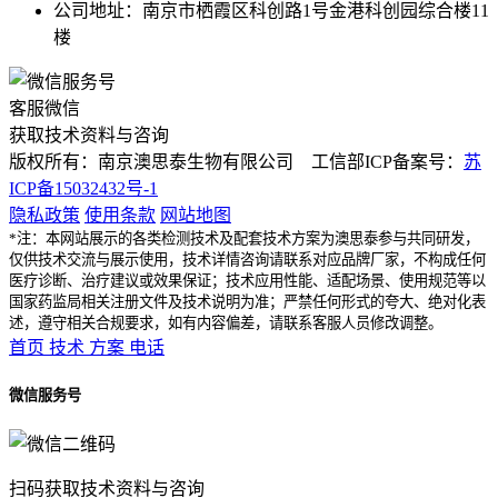
公司地址：南京市栖霞区科创路1号金港科创园综合楼11
楼
客服微信
获取技术资料与咨询
版权所有：南京澳思泰生物有限公司 工信部ICP备案号：
苏
ICP备15032432号-1
隐私政策
使用条款
网站地图
*注：本网站展示的各类检测技术及配套技术方案为澳思泰参与共同研发，
仅供技术交流与展示使用，技术详情咨询请联系对应品牌厂家，不构成任何
医疗诊断、治疗建议或效果保证；技术应用性能、适配场景、使用规范等以
国家药监局相关注册文件及技术说明为准；严禁任何形式的夸大、绝对化表
述，遵守相关合规要求，如有内容偏差，请联系客服人员修改调整。
首页
技术
方案
电话
微信服务号
扫码获取技术资料与咨询