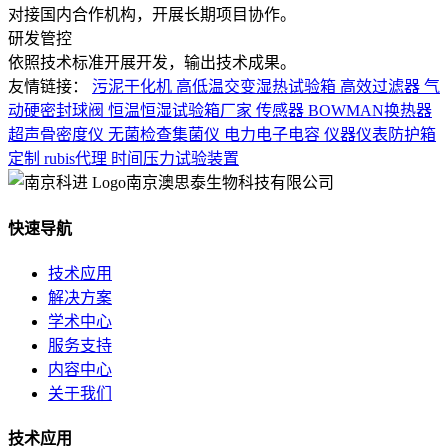
对接国内合作机构，开展长期项目协作。
研发管控
依照技术标准开展开发，输出技术成果。
友情链接：
污泥干化机
高低温交变湿热试验箱
高效过滤器
气
动硬密封球阀
恒温恒湿试验箱厂家
传感器
BOWMAN换热器
超声骨密度仪
无菌检查集菌仪
电力电子电容
仪器仪表防护箱
定制
rubis代理
时间压力试验装置
南京澳思泰生物科技有限公司
快速导航
技术应用
解决方案
学术中心
服务支持
内容中心
关于我们
技术应用