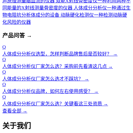
声原理测量脑血流的仪器
双能X射线骨密度仪
一种利用两种不
同能量的X射线测量骨密度的仪器
人体成分分析仪
一种通过生
物电阻抗分析体成分的设备
动脉硬化检测仪
一种检测动脉硬
化风险的仪器
产品问答
→
Q
人体成分分析仪选型，怎样判断品牌售后是否较好？
→
Q
人体成分分析仪厂家怎么选？采购前先看清这几点
→
Q
人体成分分析仪厂家怎么选才不踩坑？
→
Q
人体成分分析仪品牌，如何左右使用感受？
→
Q
人体成分分析仪厂家怎么选？关键看这三处资质
→
查看全部 →
关于我们