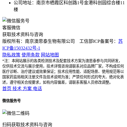
公司地址：南京市栖霞区科创路1号金港科创园综合楼11
楼
客服微信
获取技术资料与咨询
版权所有：南京澳思泰生物有限公司 工信部ICP备案号：
苏
ICP备15032432号-1
隐私政策
使用条款
网站地图
*注：本网站展示的各类检测技术及配套技术方案为澳思泰参与共同研发，
仅供技术交流与展示使用，技术详情咨询请联系对应品牌厂家，不构成任何
医疗诊断、治疗建议或效果保证；技术应用性能、适配场景、使用规范等以
国家药监局相关注册文件及技术说明为准；严禁任何形式的夸大、绝对化表
述，遵守相关合规要求，如有内容偏差，请联系客服人员修改调整。
首页
技术
方案
电话
微信服务号
扫码获取技术资料与咨询