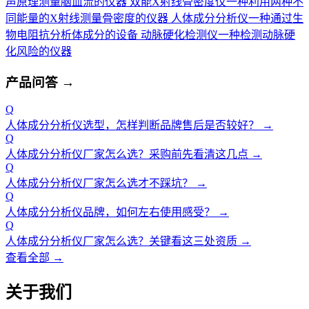
声原理测量脑血流的仪器
双能X射线骨密度仪
一种利用两种不
同能量的X射线测量骨密度的仪器
人体成分分析仪
一种通过生
物电阻抗分析体成分的设备
动脉硬化检测仪
一种检测动脉硬
化风险的仪器
产品问答
→
Q
人体成分分析仪选型，怎样判断品牌售后是否较好？
→
Q
人体成分分析仪厂家怎么选？采购前先看清这几点
→
Q
人体成分分析仪厂家怎么选才不踩坑？
→
Q
人体成分分析仪品牌，如何左右使用感受？
→
Q
人体成分分析仪厂家怎么选？关键看这三处资质
→
查看全部 →
关于我们