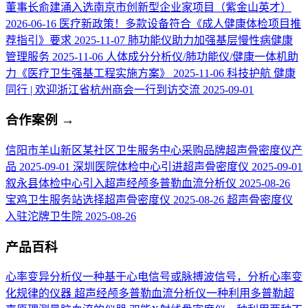
董事长俞建涌入选南京市创新型企业家项目（紫金山英才）
2026-06-16
医疗新政策！多款设备符合《成人健康体检项目推
荐指引》要求
2025-11-07
肺功能仪助力加强基层慢性病健康
管理服务
2025-11-06
人体成分分析仪/肺功能仪/健康一体机助
力《医疗卫生强基工程实施方案》
2025-11-06
科技护航 健康
同行 | 欢迎浙江省杭州商会一行到访交流
2025-09-01
合作案例
→
信阳市羊山新区某社区卫生服务中心采购品牌超声骨密度仪产
品
2025-09-01
深圳医院体检中心引进超声骨密度仪
2025-09-01
叙永县体检中心引入超声经颅多普勒血流分析仪
2025-08-26
宝鸡卫生服务站选择超声骨密度仪
2025-08-26
超声骨密度仪
入驻沱牌卫生院
2025-08-26
产品百科
心率变异分析仪
一种基于心电信号或脉搏波信号，分析心率变
化规律的仪器
超声经颅多普勒血流分析仪
一种利用多普勒超