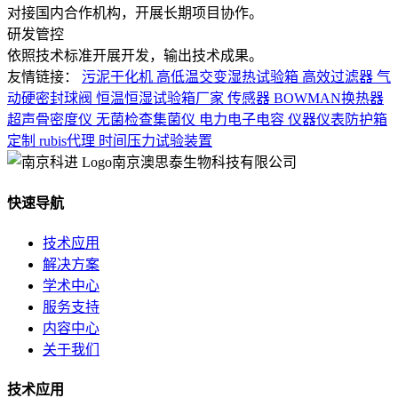
对接国内合作机构，开展长期项目协作。
研发管控
依照技术标准开展开发，输出技术成果。
友情链接：
污泥干化机
高低温交变湿热试验箱
高效过滤器
气
动硬密封球阀
恒温恒湿试验箱厂家
传感器
BOWMAN换热器
超声骨密度仪
无菌检查集菌仪
电力电子电容
仪器仪表防护箱
定制
rubis代理
时间压力试验装置
南京澳思泰生物科技有限公司
快速导航
技术应用
解决方案
学术中心
服务支持
内容中心
关于我们
技术应用