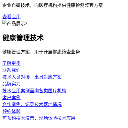
心率变异性分析仪器的医疗机构价值，根植于其对自主神经功能
隔数据。专业评估需关注设备的采样率与抗干扰能力，保障在静
读的时域、频域及非线性指标（如SDNN、LF/HF比值等）
化的报告，避免因算法差异导致的解读偏差。
选择此类仪器时，操作流程的便捷性与数据分析的深度同样重要
数据分析层面，仪器不仅应提供基础统计值，更需支持多维度深
告解读是关键环节，仪器生成的图文报告需直观反映自主神经张
用户在实际使用中，应保障测试环境标准化（如安静、温度适
仪器的长期性能保障与合规性是专业选型不可忽视的维度。作为
定性的前提，包括传感器清洁、软件版本更新及精度验证。数据
训能力直接影响设备的使用效能。专业用户应关注仪器的扩展性
室的病种特点与科研目标，而非单一参数的对比。通过规范操作
心率变异性分析
临床评估指标
设备选型
上一问：经颅多普勒和经颅多普勒血流分析
下一问：心率变异