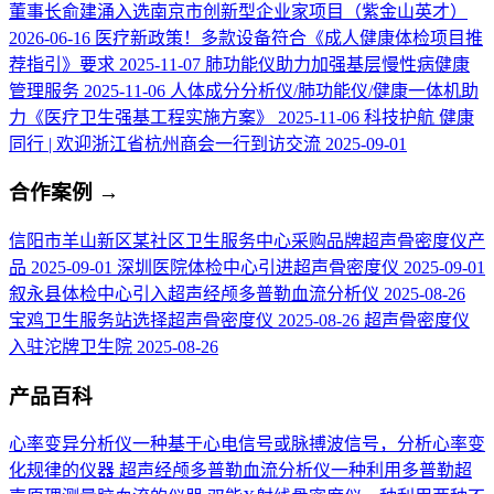
董事长俞建涌入选南京市创新型企业家项目（紫金山英才）
2026-06-16
医疗新政策！多款设备符合《成人健康体检项目推
荐指引》要求
2025-11-07
肺功能仪助力加强基层慢性病健康
管理服务
2025-11-06
人体成分分析仪/肺功能仪/健康一体机助
力《医疗卫生强基工程实施方案》
2025-11-06
科技护航 健康
同行 | 欢迎浙江省杭州商会一行到访交流
2025-09-01
合作案例
→
信阳市羊山新区某社区卫生服务中心采购品牌超声骨密度仪产
品
2025-09-01
深圳医院体检中心引进超声骨密度仪
2025-09-01
叙永县体检中心引入超声经颅多普勒血流分析仪
2025-08-26
宝鸡卫生服务站选择超声骨密度仪
2025-08-26
超声骨密度仪
入驻沱牌卫生院
2025-08-26
产品百科
心率变异分析仪
一种基于心电信号或脉搏波信号，分析心率变
化规律的仪器
超声经颅多普勒血流分析仪
一种利用多普勒超