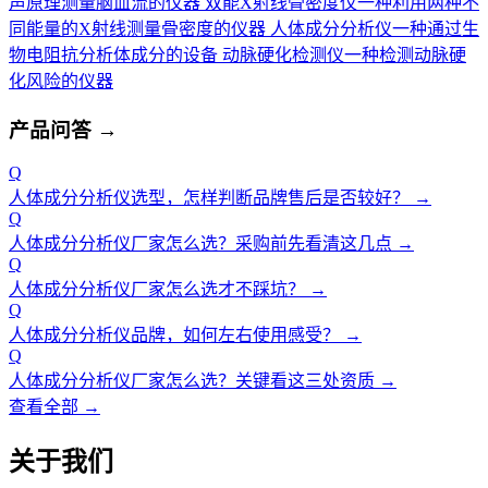
声原理测量脑血流的仪器
双能X射线骨密度仪
一种利用两种不
同能量的X射线测量骨密度的仪器
人体成分分析仪
一种通过生
物电阻抗分析体成分的设备
动脉硬化检测仪
一种检测动脉硬
化风险的仪器
产品问答
→
Q
人体成分分析仪选型，怎样判断品牌售后是否较好？
→
Q
人体成分分析仪厂家怎么选？采购前先看清这几点
→
Q
人体成分分析仪厂家怎么选才不踩坑？
→
Q
人体成分分析仪品牌，如何左右使用感受？
→
Q
人体成分分析仪厂家怎么选？关键看这三处资质
→
查看全部 →
关于我们