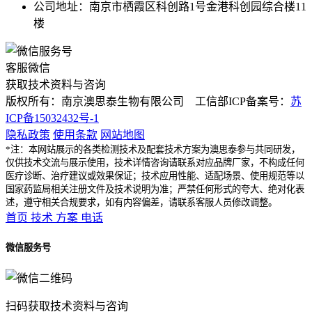
公司地址：南京市栖霞区科创路1号金港科创园综合楼11
楼
客服微信
获取技术资料与咨询
版权所有：南京澳思泰生物有限公司 工信部ICP备案号：
苏
ICP备15032432号-1
隐私政策
使用条款
网站地图
*注：本网站展示的各类检测技术及配套技术方案为澳思泰参与共同研发，
仅供技术交流与展示使用，技术详情咨询请联系对应品牌厂家，不构成任何
医疗诊断、治疗建议或效果保证；技术应用性能、适配场景、使用规范等以
国家药监局相关注册文件及技术说明为准；严禁任何形式的夸大、绝对化表
述，遵守相关合规要求，如有内容偏差，请联系客服人员修改调整。
首页
技术
方案
电话
微信服务号
扫码获取技术资料与咨询