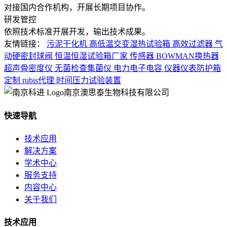
对接国内合作机构，开展长期项目协作。
研发管控
依照技术标准开展开发，输出技术成果。
友情链接：
污泥干化机
高低温交变湿热试验箱
高效过滤器
气
动硬密封球阀
恒温恒湿试验箱厂家
传感器
BOWMAN换热器
超声骨密度仪
无菌检查集菌仪
电力电子电容
仪器仪表防护箱
定制
rubis代理
时间压力试验装置
南京澳思泰生物科技有限公司
快速导航
技术应用
解决方案
学术中心
服务支持
内容中心
关于我们
技术应用