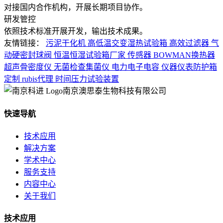
对接国内合作机构，开展长期项目协作。
研发管控
依照技术标准开展开发，输出技术成果。
友情链接：
污泥干化机
高低温交变湿热试验箱
高效过滤器
气
动硬密封球阀
恒温恒湿试验箱厂家
传感器
BOWMAN换热器
超声骨密度仪
无菌检查集菌仪
电力电子电容
仪器仪表防护箱
定制
rubis代理
时间压力试验装置
南京澳思泰生物科技有限公司
快速导航
技术应用
解决方案
学术中心
服务支持
内容中心
关于我们
技术应用