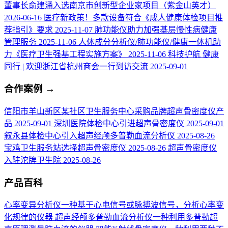
董事长俞建涌入选南京市创新型企业家项目（紫金山英才）
2026-06-16
医疗新政策！多款设备符合《成人健康体检项目推
荐指引》要求
2025-11-07
肺功能仪助力加强基层慢性病健康
管理服务
2025-11-06
人体成分分析仪/肺功能仪/健康一体机助
力《医疗卫生强基工程实施方案》
2025-11-06
科技护航 健康
同行 | 欢迎浙江省杭州商会一行到访交流
2025-09-01
合作案例
→
信阳市羊山新区某社区卫生服务中心采购品牌超声骨密度仪产
品
2025-09-01
深圳医院体检中心引进超声骨密度仪
2025-09-01
叙永县体检中心引入超声经颅多普勒血流分析仪
2025-08-26
宝鸡卫生服务站选择超声骨密度仪
2025-08-26
超声骨密度仪
入驻沱牌卫生院
2025-08-26
产品百科
心率变异分析仪
一种基于心电信号或脉搏波信号，分析心率变
化规律的仪器
超声经颅多普勒血流分析仪
一种利用多普勒超