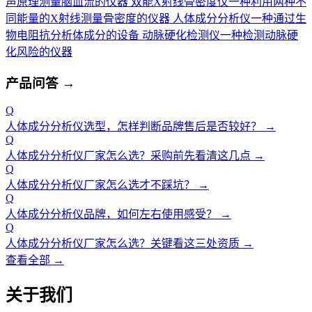
声原理测量脑血流的仪器
双能X射线骨密度仪
一种利用两种不
同能量的X射线测量骨密度的仪器
人体成分分析仪
一种通过生
物电阻抗分析体成分的设备
动脉硬化检测仪
一种检测动脉硬
化风险的仪器
产品问答
→
Q
人体成分分析仪选型，怎样判断品牌售后是否较好？
→
Q
人体成分分析仪厂家怎么选？采购前先看清这几点
→
Q
人体成分分析仪厂家怎么选才不踩坑？
→
Q
人体成分分析仪品牌，如何左右使用感受？
→
Q
人体成分分析仪厂家怎么选？关键看这三处资质
→
查看全部 →
关于我们