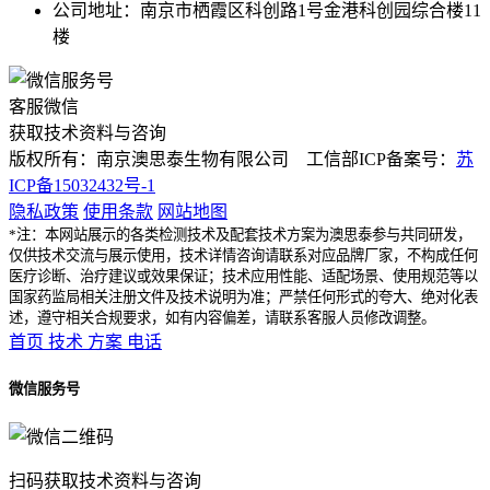
公司地址：南京市栖霞区科创路1号金港科创园综合楼11
楼
客服微信
获取技术资料与咨询
版权所有：南京澳思泰生物有限公司 工信部ICP备案号：
苏
ICP备15032432号-1
隐私政策
使用条款
网站地图
*注：本网站展示的各类检测技术及配套技术方案为澳思泰参与共同研发，
仅供技术交流与展示使用，技术详情咨询请联系对应品牌厂家，不构成任何
医疗诊断、治疗建议或效果保证；技术应用性能、适配场景、使用规范等以
国家药监局相关注册文件及技术说明为准；严禁任何形式的夸大、绝对化表
述，遵守相关合规要求，如有内容偏差，请联系客服人员修改调整。
首页
技术
方案
电话
微信服务号
扫码获取技术资料与咨询