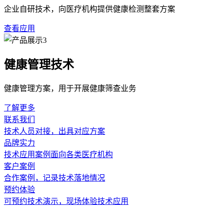
在采购
人体成分分析仪
时，需重点关注设备的技术参数与适用场
重数据采集的稳定性与操作的便捷性，符合医疗器械注册要求。
日常操作中，正确使用是保障检测数据较好的基础。设备通电后
定性。使用后应及时清洁电极接触部位，避免残留物影响下次测
设备的定期保养与资质管理同样重要。建议按说明书进行日常清
合国家卫健委相关指导原则，设备仅用于数据采集与辅助参考，
人体成分分析仪
采购选型
维护保养
上一问：人体成分分析仪采购如何顺应行业
下一问：采购人体
相关问答
人体成分分析仪选购要看哪些技术点？
2026-08-04 · 产品问答