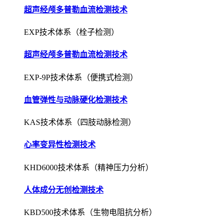
超声经颅多普勒血流检测技术
EXP-9P技术体系（便携式检测）
血管弹性与动脉硬化检测技术
KAS技术体系（四肢动脉检测）
心率变异性检测技术
KHD6000技术体系（精神压力分析）
人体成分无创检测技术
KBD500技术体系（生物电阻抗分析）
肺功能无创检测与评估技术
KPF1000技术体系（压差式检测）