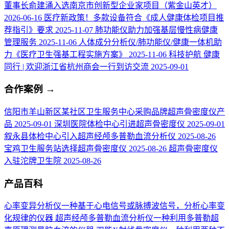
董事长俞建涌入选南京市创新型企业家项目（紫金山英才）
2026-06-16
医疗新政策！多款设备符合《成人健康体检项目推
荐指引》要求
2025-11-07
肺功能仪助力加强基层慢性病健康
管理服务
2025-11-06
人体成分分析仪/肺功能仪/健康一体机助
力《医疗卫生强基工程实施方案》
2025-11-06
科技护航 健康
同行 | 欢迎浙江省杭州商会一行到访交流
2025-09-01
合作案例
→
信阳市羊山新区某社区卫生服务中心采购品牌超声骨密度仪产
品
2025-09-01
深圳医院体检中心引进超声骨密度仪
2025-09-01
叙永县体检中心引入超声经颅多普勒血流分析仪
2025-08-26
宝鸡卫生服务站选择超声骨密度仪
2025-08-26
超声骨密度仪
入驻沱牌卫生院
2025-08-26
产品百科
心率变异分析仪
一种基于心电信号或脉搏波信号，分析心率变
化规律的仪器
超声经颅多普勒血流分析仪
一种利用多普勒超