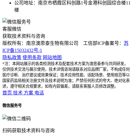
公司地址：南京市栖霞区科创路1号金港科创园综合楼11
楼
客服微信
获取技术资料与咨询
版权所有：南京澳思泰生物有限公司 工信部ICP备案号：
苏
ICP备15032432号-1
隐私政策
使用条款
网站地图
*注：本网站展示的各类检测技术及配套技术方案为澳思泰参与共同研发，
仅供技术交流与展示使用，技术详情咨询请联系对应品牌厂家，不构成任何
医疗诊断、治疗建议或效果保证；技术应用性能、适配场景、使用规范等以
国家药监局相关注册文件及技术说明为准；严禁任何形式的夸大、绝对化表
述，遵守相关合规要求，如有内容偏差，请联系客服人员修改调整。
首页
技术
方案
电话
微信服务号
扫码获取技术资料与咨询