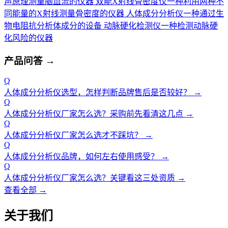
声原理测量脑血流的仪器
双能X射线骨密度仪
一种利用两种不
同能量的X射线测量骨密度的仪器
人体成分分析仪
一种通过生
物电阻抗分析体成分的设备
动脉硬化检测仪
一种检测动脉硬
化风险的仪器
产品问答
→
Q
人体成分分析仪选型，怎样判断品牌售后是否较好？
→
Q
人体成分分析仪厂家怎么选？采购前先看清这几点
→
Q
人体成分分析仪厂家怎么选才不踩坑？
→
Q
人体成分分析仪品牌，如何左右使用感受？
→
Q
人体成分分析仪厂家怎么选？关键看这三处资质
→
查看全部 →
关于我们