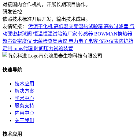
对接国内合作机构，开展长期项目协作。
研发管控
依照技术标准开展开发，输出技术成果。
友情链接：
污泥干化机
高低温交变湿热试验箱
高效过滤器
气
动硬密封球阀
恒温恒湿试验箱厂家
传感器
BOWMAN换热器
超声骨密度仪
无菌检查集菌仪
电力电子电容
仪器仪表防护箱
定制
rubis代理
时间压力试验装置
南京澳思泰生物科技有限公司
快速导航
技术应用
解决方案
学术中心
服务支持
内容中心
关于我们
技术应用