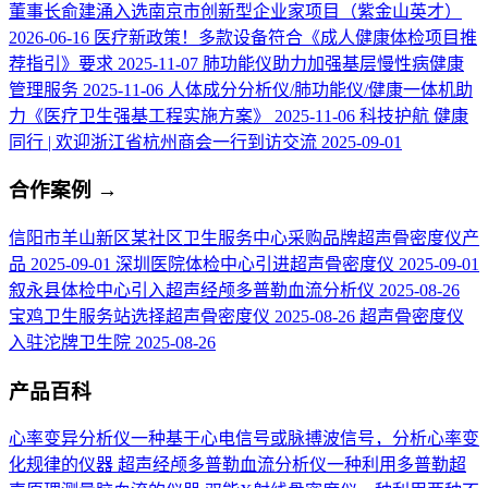
董事长俞建涌入选南京市创新型企业家项目（紫金山英才）
2026-06-16
医疗新政策！多款设备符合《成人健康体检项目推
荐指引》要求
2025-11-07
肺功能仪助力加强基层慢性病健康
管理服务
2025-11-06
人体成分分析仪/肺功能仪/健康一体机助
力《医疗卫生强基工程实施方案》
2025-11-06
科技护航 健康
同行 | 欢迎浙江省杭州商会一行到访交流
2025-09-01
合作案例
→
信阳市羊山新区某社区卫生服务中心采购品牌超声骨密度仪产
品
2025-09-01
深圳医院体检中心引进超声骨密度仪
2025-09-01
叙永县体检中心引入超声经颅多普勒血流分析仪
2025-08-26
宝鸡卫生服务站选择超声骨密度仪
2025-08-26
超声骨密度仪
入驻沱牌卫生院
2025-08-26
产品百科
心率变异分析仪
一种基于心电信号或脉搏波信号，分析心率变
化规律的仪器
超声经颅多普勒血流分析仪
一种利用多普勒超