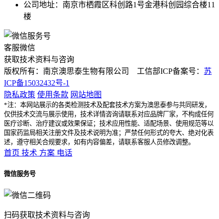
公司地址：南京市栖霞区科创路1号金港科创园综合楼11
楼
客服微信
获取技术资料与咨询
版权所有：南京澳思泰生物有限公司 工信部ICP备案号：
苏
ICP备15032432号-1
隐私政策
使用条款
网站地图
*注：本网站展示的各类检测技术及配套技术方案为澳思泰参与共同研发，
仅供技术交流与展示使用，技术详情咨询请联系对应品牌厂家，不构成任何
医疗诊断、治疗建议或效果保证；技术应用性能、适配场景、使用规范等以
国家药监局相关注册文件及技术说明为准；严禁任何形式的夸大、绝对化表
述，遵守相关合规要求，如有内容偏差，请联系客服人员修改调整。
首页
技术
方案
电话
微信服务号
扫码获取技术资料与咨询