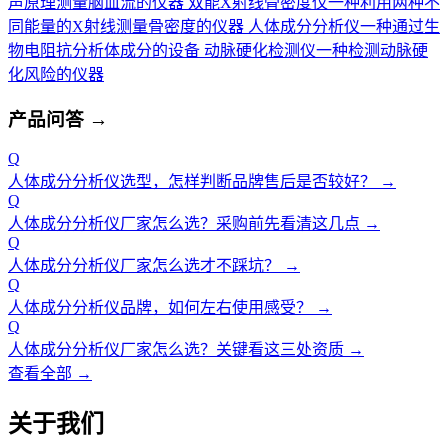
声原理测量脑血流的仪器
双能X射线骨密度仪
一种利用两种不
同能量的X射线测量骨密度的仪器
人体成分分析仪
一种通过生
物电阻抗分析体成分的设备
动脉硬化检测仪
一种检测动脉硬
化风险的仪器
产品问答
→
Q
人体成分分析仪选型，怎样判断品牌售后是否较好？
→
Q
人体成分分析仪厂家怎么选？采购前先看清这几点
→
Q
人体成分分析仪厂家怎么选才不踩坑？
→
Q
人体成分分析仪品牌，如何左右使用感受？
→
Q
人体成分分析仪厂家怎么选？关键看这三处资质
→
查看全部 →
关于我们