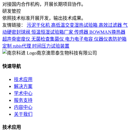
对接国内合作机构，开展长期项目协作。
研发管控
依照技术标准开展开发，输出技术成果。
友情链接：
污泥干化机
高低温交变湿热试验箱
高效过滤器
气
动硬密封球阀
恒温恒湿试验箱厂家
传感器
BOWMAN换热器
超声骨密度仪
无菌检查集菌仪
电力电子电容
仪器仪表防护箱
定制
rubis代理
时间压力试验装置
南京澳思泰生物科技有限公司
快速导航
技术应用
解决方案
学术中心
服务支持
内容中心
关于我们
技术应用