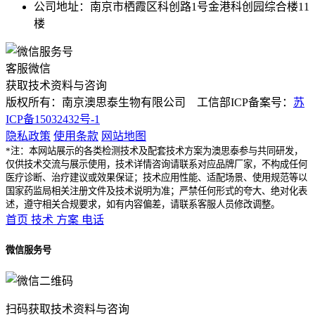
公司地址：南京市栖霞区科创路1号金港科创园综合楼11
楼
客服微信
获取技术资料与咨询
版权所有：南京澳思泰生物有限公司 工信部ICP备案号：
苏
ICP备15032432号-1
隐私政策
使用条款
网站地图
*注：本网站展示的各类检测技术及配套技术方案为澳思泰参与共同研发，
仅供技术交流与展示使用，技术详情咨询请联系对应品牌厂家，不构成任何
医疗诊断、治疗建议或效果保证；技术应用性能、适配场景、使用规范等以
国家药监局相关注册文件及技术说明为准；严禁任何形式的夸大、绝对化表
述，遵守相关合规要求，如有内容偏差，请联系客服人员修改调整。
首页
技术
方案
电话
微信服务号
扫码获取技术资料与咨询