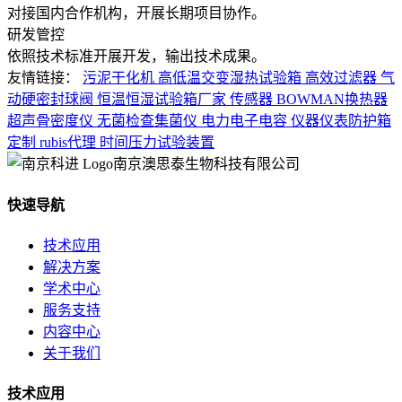
对接国内合作机构，开展长期项目协作。
研发管控
依照技术标准开展开发，输出技术成果。
友情链接：
污泥干化机
高低温交变湿热试验箱
高效过滤器
气
动硬密封球阀
恒温恒湿试验箱厂家
传感器
BOWMAN换热器
超声骨密度仪
无菌检查集菌仪
电力电子电容
仪器仪表防护箱
定制
rubis代理
时间压力试验装置
南京澳思泰生物科技有限公司
快速导航
技术应用
解决方案
学术中心
服务支持
内容中心
关于我们
技术应用