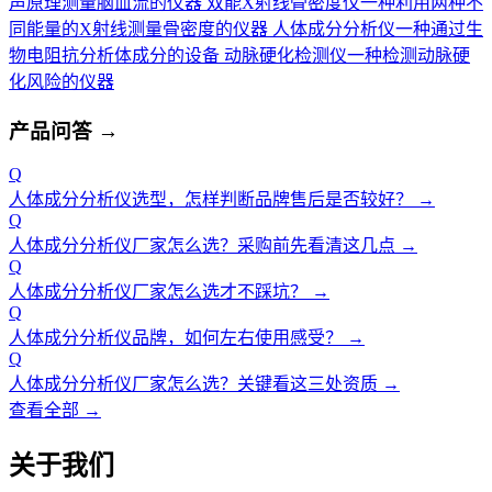
声原理测量脑血流的仪器
双能X射线骨密度仪
一种利用两种不
同能量的X射线测量骨密度的仪器
人体成分分析仪
一种通过生
物电阻抗分析体成分的设备
动脉硬化检测仪
一种检测动脉硬
化风险的仪器
产品问答
→
Q
人体成分分析仪选型，怎样判断品牌售后是否较好？
→
Q
人体成分分析仪厂家怎么选？采购前先看清这几点
→
Q
人体成分分析仪厂家怎么选才不踩坑？
→
Q
人体成分分析仪品牌，如何左右使用感受？
→
Q
人体成分分析仪厂家怎么选？关键看这三处资质
→
查看全部 →
关于我们