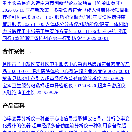
董事长俞建涌入选南京市创新型企业家项目（紫金山英才）
2026-06-16
医疗新政策！多款设备符合《成人健康体检项目推
荐指引》要求
2025-11-07
肺功能仪助力加强基层慢性病健康
管理服务
2025-11-06
人体成分分析仪/肺功能仪/健康一体机助
力《医疗卫生强基工程实施方案》
2025-11-06
科技护航 健康
同行 | 欢迎浙江省杭州商会一行到访交流
2025-09-01
合作案例
→
信阳市羊山新区某社区卫生服务中心采购品牌超声骨密度仪产
品
2025-09-01
深圳医院体检中心引进超声骨密度仪
2025-09-01
叙永县体检中心引入超声经颅多普勒血流分析仪
2025-08-26
宝鸡卫生服务站选择超声骨密度仪
2025-08-26
超声骨密度仪
入驻沱牌卫生院
2025-08-26
产品百科
心率变异分析仪
一种基于心电信号或脉搏波信号，分析心率变
化规律的仪器
超声经颅多普勒血流分析仪
一种利用多普勒超