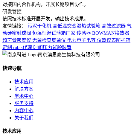
对接国内合作机构，开展长期项目协作。
研发管控
依照技术标准开展开发，输出技术成果。
友情链接：
污泥干化机
高低温交变湿热试验箱
高效过滤器
气
动硬密封球阀
恒温恒湿试验箱厂家
传感器
BOWMAN换热器
超声骨密度仪
无菌检查集菌仪
电力电子电容
仪器仪表防护箱
定制
rubis代理
时间压力试验装置
南京澳思泰生物科技有限公司
快速导航
技术应用
解决方案
学术中心
服务支持
内容中心
关于我们
技术应用