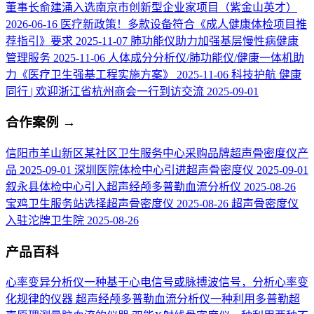
董事长俞建涌入选南京市创新型企业家项目（紫金山英才）
2026-06-16
医疗新政策！多款设备符合《成人健康体检项目推
荐指引》要求
2025-11-07
肺功能仪助力加强基层慢性病健康
管理服务
2025-11-06
人体成分分析仪/肺功能仪/健康一体机助
力《医疗卫生强基工程实施方案》
2025-11-06
科技护航 健康
同行 | 欢迎浙江省杭州商会一行到访交流
2025-09-01
合作案例
→
信阳市羊山新区某社区卫生服务中心采购品牌超声骨密度仪产
品
2025-09-01
深圳医院体检中心引进超声骨密度仪
2025-09-01
叙永县体检中心引入超声经颅多普勒血流分析仪
2025-08-26
宝鸡卫生服务站选择超声骨密度仪
2025-08-26
超声骨密度仪
入驻沱牌卫生院
2025-08-26
产品百科
心率变异分析仪
一种基于心电信号或脉搏波信号，分析心率变
化规律的仪器
超声经颅多普勒血流分析仪
一种利用多普勒超