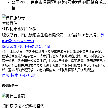
公司地址：南京市栖霞区科创路1号金港科创园综合楼11
楼
客服微信
获取技术资料与咨询
版权所有：南京澳思泰生物有限公司 工信部ICP备案号：
苏
ICP备15032432号-1
隐私政策
使用条款
网站地图
*注：本网站展示的各类检测技术及配套技术方案为澳思泰参与共同研发，
仅供技术交流与展示使用，技术详情咨询请联系对应品牌厂家，不构成任何
医疗诊断、治疗建议或效果保证；技术应用性能、适配场景、使用规范等以
国家药监局相关注册文件及技术说明为准；严禁任何形式的夸大、绝对化表
述，遵守相关合规要求，如有内容偏差，请联系客服人员修改调整。
首页
技术
方案
电话
微信服务号
扫码获取技术资料与咨询