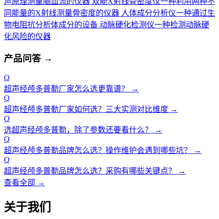
声原理测量脑血流的仪器
双能X射线骨密度仪
一种利用两种不
同能量的X射线测量骨密度的仪器
人体成分分析仪
一种通过生
物电阻抗分析体成分的设备
动脉硬化检测仪
一种检测动脉硬
化风险的仪器
产品问答
→
Q
超声经颅多普勒厂家怎么选更靠谱？
→
Q
超声经颅多普勒厂家如何选？三大实测对比维度
→
Q
选超声经颅多普勒，除了参数还要看什么？
→
Q
超声经颅多普勒品牌怎么选？操作维护会遇到哪些坑？
→
Q
超声经颅多普勒品牌怎么选？采购有哪些关键点？
→
查看全部 →
关于我们