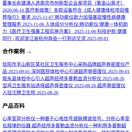
董事长俞建涌入选南京市创新型企业家项目（紫金山英才）
2026-06-16
医疗新政策！多款设备符合《成人健康体检项目推
荐指引》要求
2025-11-07
肺功能仪助力加强基层慢性病健康
管理服务
2025-11-06
人体成分分析仪/肺功能仪/健康一体机助
力《医疗卫生强基工程实施方案》
2025-11-06
科技护航 健康
同行 | 欢迎浙江省杭州商会一行到访交流
2025-09-01
合作案例
→
信阳市羊山新区某社区卫生服务中心采购品牌超声骨密度仪产
品
2025-09-01
深圳医院体检中心引进超声骨密度仪
2025-09-01
叙永县体检中心引入超声经颅多普勒血流分析仪
2025-08-26
宝鸡卫生服务站选择超声骨密度仪
2025-08-26
超声骨密度仪
入驻沱牌卫生院
2025-08-26
产品百科
心率变异分析仪
一种基于心电信号或脉搏波信号，分析心率变
化规律的仪器
超声经颅多普勒血流分析仪
一种利用多普勒超