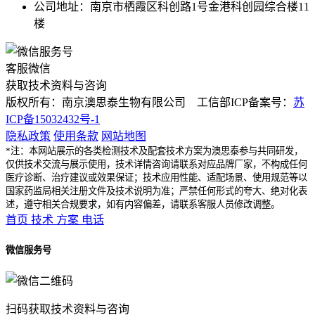
公司地址：南京市栖霞区科创路1号金港科创园综合楼11
楼
客服微信
获取技术资料与咨询
版权所有：南京澳思泰生物有限公司 工信部ICP备案号：
苏
ICP备15032432号-1
隐私政策
使用条款
网站地图
*注：本网站展示的各类检测技术及配套技术方案为澳思泰参与共同研发，
仅供技术交流与展示使用，技术详情咨询请联系对应品牌厂家，不构成任何
医疗诊断、治疗建议或效果保证；技术应用性能、适配场景、使用规范等以
国家药监局相关注册文件及技术说明为准；严禁任何形式的夸大、绝对化表
述，遵守相关合规要求，如有内容偏差，请联系客服人员修改调整。
首页
技术
方案
电话
微信服务号
扫码获取技术资料与咨询