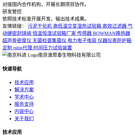
对接国内合作机构，开展长期项目协作。
研发管控
依照技术标准开展开发，输出技术成果。
友情链接：
污泥干化机
高低温交变湿热试验箱
高效过滤器
气
动硬密封球阀
恒温恒湿试验箱厂家
传感器
BOWMAN换热器
超声骨密度仪
无菌检查集菌仪
电力电子电容
仪器仪表防护箱
定制
rubis代理
时间压力试验装置
南京澳思泰生物科技有限公司
快速导航
技术应用
解决方案
学术中心
服务支持
内容中心
关于我们
技术应用