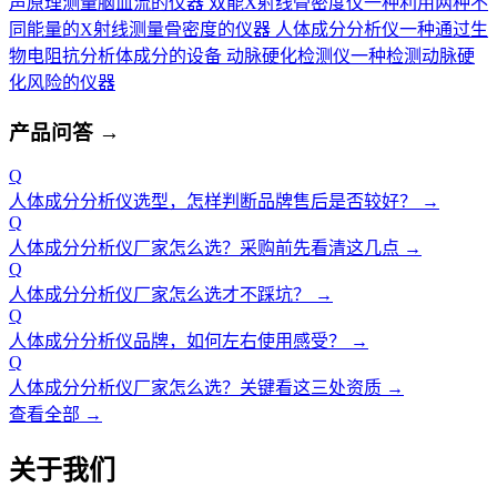
声原理测量脑血流的仪器
双能X射线骨密度仪
一种利用两种不
同能量的X射线测量骨密度的仪器
人体成分分析仪
一种通过生
物电阻抗分析体成分的设备
动脉硬化检测仪
一种检测动脉硬
化风险的仪器
产品问答
→
Q
人体成分分析仪选型，怎样判断品牌售后是否较好？
→
Q
人体成分分析仪厂家怎么选？采购前先看清这几点
→
Q
人体成分分析仪厂家怎么选才不踩坑？
→
Q
人体成分分析仪品牌，如何左右使用感受？
→
Q
人体成分分析仪厂家怎么选？关键看这三处资质
→
查看全部 →
关于我们